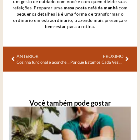
um gesto de cuidado com você e com quem divide suas
refeições. Preparar uma
mesa posta café da manhã
com
pequenos detalhes já é uma forma de transformar o
ordinário em extraordinário, trazendo mais presença e
bem-estar para a rotina.
ANTERIOR
PRÓXIMO
Cozinha funcional e aconchegante: Neuroarquitetura para Transformar o Coração da Casa
Por que Estamos Cada Vez Mais Cinza? Minha Visão Sobre a Cor, o Pertencimento e o Cansaço da Vida
Você também pode gostar