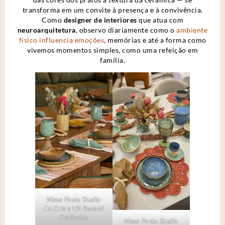
transforma em um convite à presença e à convivência.
Como
designer de interiores
que atua com
neuroarquitetura
, observo diariamente como o
ambiente
físico influencia emoções
, memórias e até a forma como
vivemos momentos simples, como uma refeição em
família.
Mesa Posta Studio
Co.Crie e Lili Benatti
Cerâmica
Mesa Posta Studio