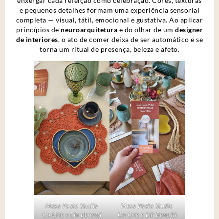
enxergar cada refeição como celebração. Cores, texturas
e pequenos detalhes formam uma experiência sensorial
completa — visual, tátil, emocional e gustativa. Ao aplicar
princípios de
neuroarquitetura
e do olhar de um
designer
de interiores
, o ato de comer deixa de ser automático e se
torna um ritual de presença, beleza e afeto.
Mesa Posta Studio
Mesa Posta Studio
Co.Crie e Lili Benatti
Co.Crie e Lili Benatti