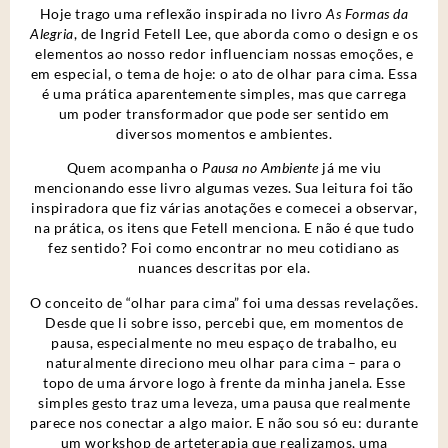
Hoje trago uma reflexão inspirada no livro
As Formas da
Alegria
, de Ingrid Fetell Lee, que aborda como o design e os
elementos ao nosso redor influenciam nossas emoções, e
em especial, o tema de hoje: o ato de olhar para cima. Essa
é uma prática aparentemente simples, mas que carrega
um poder transformador que pode ser sentido em
diversos momentos e ambientes.
Quem acompanha o
Pausa no Ambiente
já me viu
mencionando esse livro algumas vezes. Sua leitura foi tão
inspiradora que fiz várias anotações e comecei a observar,
na prática, os itens que Fetell menciona. E não é que tudo
fez sentido? Foi como encontrar no meu cotidiano as
nuances descritas por ela.
O conceito de “olhar para cima” foi uma dessas revelações.
Desde que li sobre isso, percebi que, em momentos de
pausa, especialmente no meu espaço de trabalho, eu
naturalmente direciono meu olhar para cima – para o
topo de uma árvore logo à frente da minha janela. Esse
simples gesto traz uma leveza, uma pausa que realmente
parece nos conectar a algo maior. E não sou só eu: durante
um workshop de arteterapia que realizamos, uma