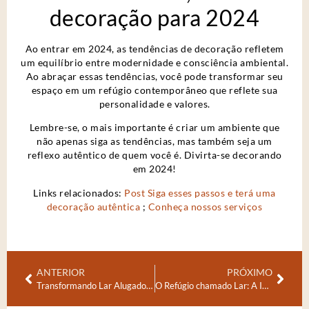
decoração para 2024
Ao entrar em 2024, as tendências de decoração refletem
um equilíbrio entre modernidade e consciência ambiental.
Ao abraçar essas tendências, você pode transformar seu
espaço em um refúgio contemporâneo que reflete sua
personalidade e valores.
Lembre-se, o mais importante é criar um ambiente que
não apenas siga as tendências, mas também seja um
reflexo autêntico de quem você é. Divirta-se decorando
em 2024!
Links relacionados:
Post Siga esses passos e terá uma
decoração autêntica
;
Conheça nossos serviços
ANTERIOR
PRÓXIMO
Transformando Lar Alugado: Decoração Prática para quem mora de aluguel
O Refúgio chamado Lar: A Importância de Decorar e Cuidar da Nossa Casa agora em Janeiro